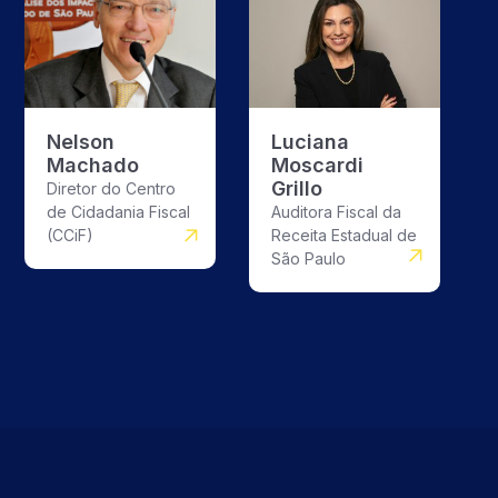
Nelson
Luciana
Machado
Moscardi
Grillo
Diretor do Centro
de Cidadania Fiscal
Auditora Fiscal da
(CCiF)
Receita Estadual de
São Paulo