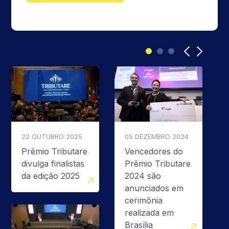
22 OUTUBRO 2025
05 DEZEMBRO 2024
Prêmio Tributare
Vencedores do
divulga finalistas
Prêmio Tributare
da edição 2025
2024 são
anunciados em
cerimônia
realizada em
Brasília